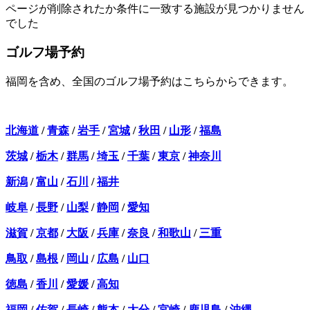
ページが削除されたか条件に一致する施設が見つかりません
でした
ゴルフ場予約
福岡を含め、全国のゴルフ場予約はこちらからできます。
北海道
/
青森
/
岩手
/
宮城
/
秋田
/
山形
/
福島
茨城
/
栃木
/
群馬
/
埼玉
/
千葉
/
東京
/
神奈川
新潟
/
富山
/
石川
/
福井
岐阜
/
長野
/
山梨
/
静岡
/
愛知
滋賀
/
京都
/
大阪
/
兵庫
/
奈良
/
和歌山
/
三重
鳥取
/
島根
/
岡山
/
広島
/
山口
徳島
/
香川
/
愛媛
/
高知
福岡
/
佐賀
/
長崎
/
熊本
/
大分
/
宮崎
/
鹿児島
/
沖縄